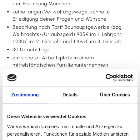
der Bauinnung München
keine langen Verwaltungswege, schnelle
Erledigung deiner Fragen und Wünsche
Bezahlung nach Tarif Bauhauptgewerbe (zzgl.
Weihnachts-/Urlaubsgeld) 935€ im 1. Lehrjahr,
1.230€ im 2. Lehrjahr und 1.495€ im 3. Lehrjahr
30 Urlaubstage
ein sicherer Arbeitsplatz in einem
mittelständischen Familienunternehmen
ein Arbeitsplatz in einer Branche, die als
krisensicher gilt
Das solltest du mitbringen:
Zustimmung
Details
Über Cookies
mind. Mittelschulabschluss
handwerkliches Geschick
Diese Webseite verwendet Cookies
räumliches Vorstellungsvermögen
Wir verwenden Cookies, um Inhalte und Anzeigen zu
mathematische Grundkenntnisse
personalisieren, Funktionen für soziale Medien anbieten
Interesse an technischen Zeichnungen