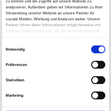
zu können und die Zugriffe auf unsere Website zu
körperliche Belastbarkeit
analysieren. Außerdem geben wir Informationen zu Ihrer
Freude an Entstehungsprozessen
Verwendung unserer Website an unsere Partner für
Kreativität ist von Vorteil
soziale Medien, Werbung und Analysen weiter. Unsere
Partner führen diese Informationen möglicherweise mit
Gerne kannst du ein Praktikum bei uns machen
,
weiteren Daten zusammen, die Sie ihnen bereitgestellt
um herauszufinden, ob diese Ausbildung tatsächlich
haben oder die sie im Rahmen Ihrer Nutzung der Dienste
das Richtige für dich ist.
gesammelt haben.
Einwilligungsauswahl
Notwendig
Wir freuen uns auf Deine vollständigen
Bewerbungsunterlagen mit Zeugnissen und
Lebenslauf an:
Präferenzen
gt-gmbh@email.de
Statistiken
oder
Marketing
Gündinger Trockenbau GmbH
Neufeldstrasse 8
85232 Günding